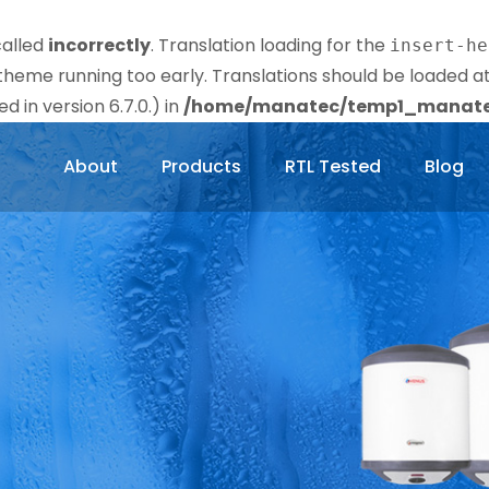
called
incorrectly
. Translation loading for the
insert-he
r theme running too early. Translations should be loaded a
 in version 6.7.0.) in
/home/manatec/temp1_manatec
About
Products
RTL Tested
Blog