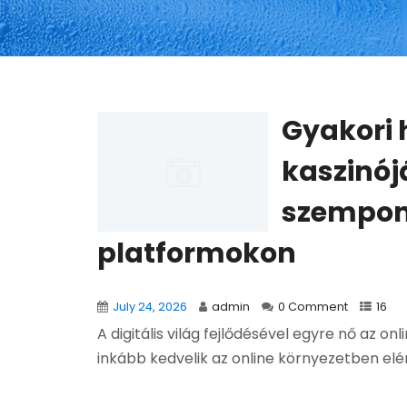
Gyakori 
kaszinój
szempon
platformokon
July 24, 2026
admin
0 Comment
16
A digitális világ fejlődésével egyre nő az 
inkább kedvelik az online környezetben elér