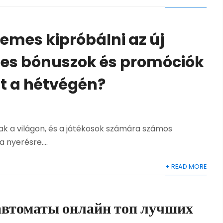
demes kipróbálni az új
es bónuszok és promóciók
t a hétvégén?
ak a világon, és a játékosok számára számos
 nyerésre....
+ READ MORE
автоматы онлайн топ лучших