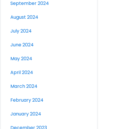
September 2024
August 2024
July 2024
June 2024
May 2024
April 2024
March 2024
February 2024
January 2024
December 2023