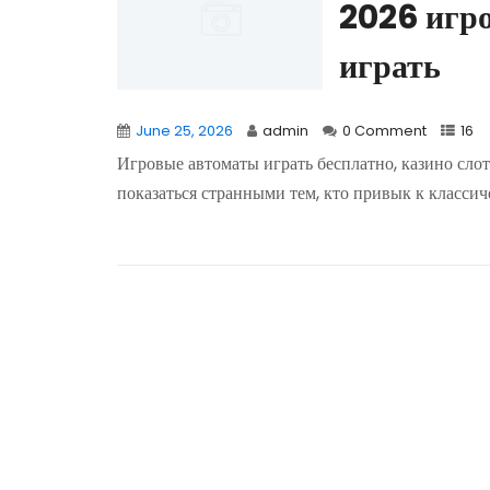
2026 игро
играть
June 25, 2026
admin
0 Comment
16
Игровые автоматы играть бесплатно, казино сл
показаться странными тем, кто привык к классиче