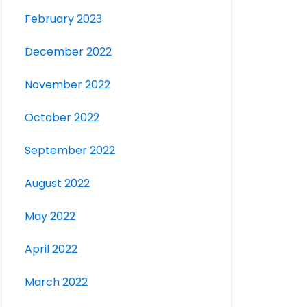
February 2023
December 2022
November 2022
October 2022
September 2022
August 2022
May 2022
April 2022
March 2022